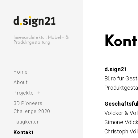
e
S
n
k
a
i
c
p
Kont
Innenarchitektur, Möbel- &
h
t
Produktgestaltung
:
o
c
o
d.sign21
Home
n
Büro für Gest
About
t
Produktgesta
Projekte
t
+
o
e
g
g
3D Pioneers
Geschäftsfü
l
n
e
Challenge 2020
c
Völcker & Vö
h
t
i
l
Tätigkeiten
Simone Völcke
d
m
e
Christoph Völc
Kontakt
n
u