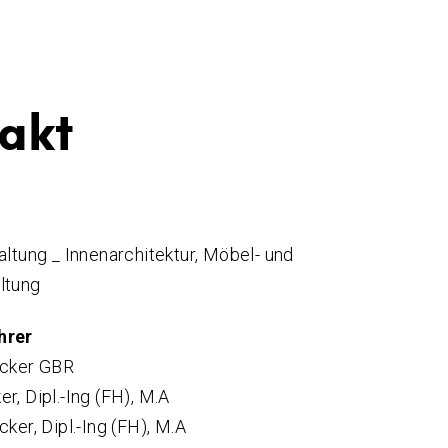
akt
altung _ Innenarchitektur, Möbel- und
ltung
hrer
lcker GBR
r, Dipl.-Ing (FH), M.A
ker, Dipl.-Ing (FH), M.A