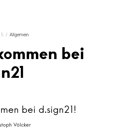
15
Allgemein
kommen bei
gn21
men bei d.sign21!
stoph Völcker