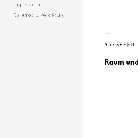
Impressum
Datenschutzerklärung
B
e
älteres Projekt
i
Raum und
t
r
a
g
s
n
a